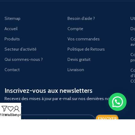
Sitemap
Besoin d’aide ?
Ut
Accueil
Compte
Do
Produits
Vos commandes
Co
av
Secteur d’activité
Politique de Retours
Co
Qui sommes-nous ?
Devis gratuit
pr
Contact
Livraison
Co
d’
C
Inscrivez-vous aux newsletters
Recevez des mises à jour par e-mail sur nos dernières nouvelles
et
offres.
Filters
Wishlist
Compte