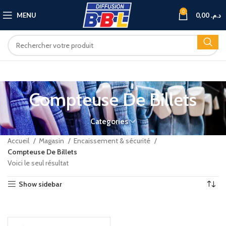
0
MENU
0,00
د.م.
Compteuse De Billets
Categories
Accueil
Magasin
Encaissement & sécurité
Compteuse De Billets
Voici le seul résultat
Show sidebar