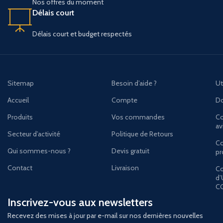
Nos offres du moment
Délais court
Délais court et budget respectés
Sitemap
Besoin d’aide ?
Ut
Accueil
Compte
Do
Produits
Vos commandes
Co
av
Secteur d’activité
Politique de Retours
Co
Qui sommes-nous ?
Devis gratuit
pr
Contact
Livraison
Co
d’
C
Inscrivez-vous aux newsletters
Recevez des mises à jour par e-mail sur nos dernières nouvelles