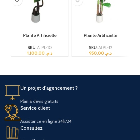
AJOUTER AU PANIER
AJOUTER AU PANIER
Plante Artificielle
Plante Artificielle
SKU:
AI PL-10
SKU:
AI PL-12
1.100,00
د.م.
950,00
د.م.
Un projet d'agencement ?
Plan & devis gratuits
Service client
Assistance en ligne 24h/24
Consultez